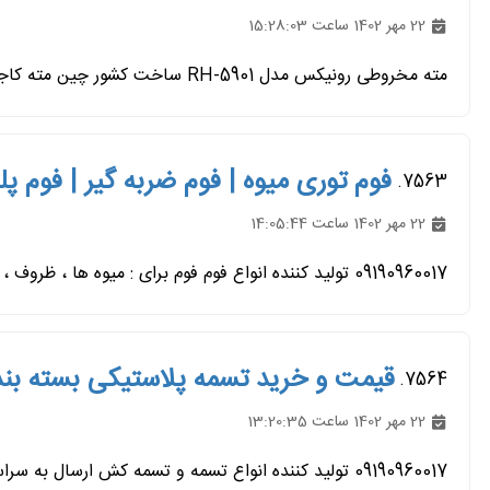
22 مهر 1402 ساعت 15:28:03
مته مخروطی رونیکس مدل RH-5901 ساخت کشور چین مته کاجی با ارتفاع ۷۴ میلی‌متری ضد زنگ برای امکان سوراخکاری با قطرهای...
فوم توری میوه | فوم ضربه گیر | فوم پل
7563.
22 مهر 1402 ساعت 14:05:44
09190960017 تولید کننده انواع فوم فوم برای : میوه ها ، ظروف ، شیشه ، سنگ و.... استفاده میشود. ارسال به سراسر کشور فروش...
قیمت و خرید تسمه پلاستیکی بسته بن
7564.
22 مهر 1402 ساعت 13:20:35
09190960017 تولید کننده انواع تسمه و تسمه کش ارسال به سراسر کشور تسمه ها جهت بسته بندی پالت ها ، صادراتی ، سنگ ، کاشی...