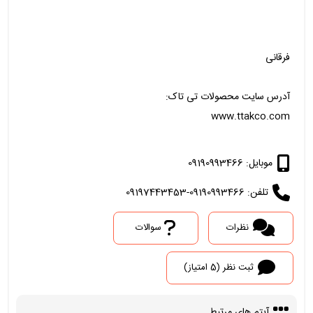
فرقانی
آدرس سایت محصولات تی تاک:
www.ttakco.com
موبایل: 09190993466
تلفن: 09190993466-09197443453
نظرات
سوالات
ثبت نظر (5 امتیاز)
آیتم های مرتبط