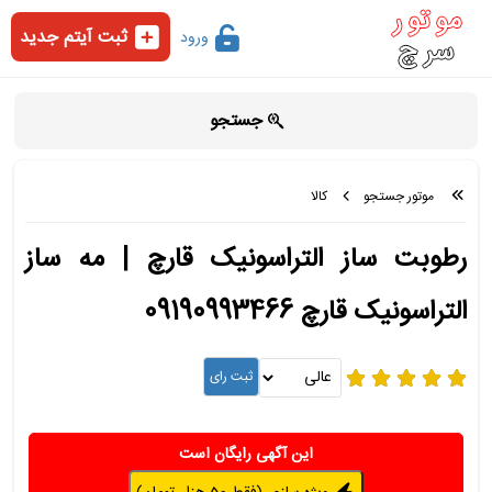
ثبت آیتم جدید
ورود
جستجو
موتور جستجو
کالا
رطوبت ساز التراسونیک قارچ | مه ساز
التراسونیک قارچ 09190993466
این آگهی رایگان است