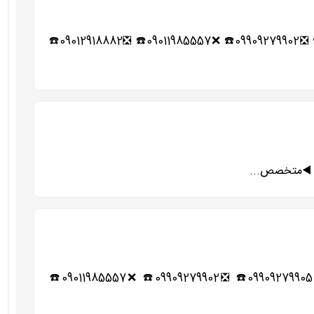
☑️☀️شماره تلفن باربری های شهریار و حومه☀️☑️ ❎02165276251☎️ ❌02156420471☎️ ❎02156493507☎️ ❌09909279905☎️ ❎09909279902☎️ ❌09011985557☎️ ❎09012918882☎️
☑️☀️شماره تلفن باربری های اسلامشهر واوان و حومه☀️☑️ ❎02165276251☎️ ❌02156420471☎️ ❎02156493507☎️ ❌09909279905☎️ ❎09909279902☎️ ❌09011985557☎️