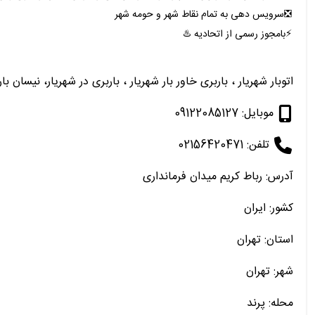
❎سرویس دهی به تمام نقاط شهر و حومه شهر
⚡بامجوز رسمی از اتحادیه ♨️
اتوبار شهریار ، باربری خاور بار شهریار ، باربری در شهریار، نیسان 
موبایل: 09122085127
تلفن: 02156420471
آدرس: رباط کریم میدان فرمانداری
کشور: ایران
استان: تهران
شهر: تهران
محله: پرند