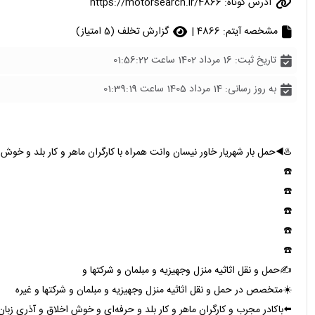
آدرس کوتاه:
https://motorsearch.ir/4866
مشخصه آیتم: 4866 |
گزارش تخلف (5 امتیاز)
تاریخ ثبت: 16 مرداد 1402 ساعت 01:56:22
به روز رسانی: 14 مرداد 1405 ساعت 01:39:19
♨️◀️حمل بار شهریار خاور نیسان وانت همراه با کارگران ماهر و کار بلد و خوش 
☎️
☎️
☎️
☎️
☎️
✍️حمل و نقل اثاثیه منزل وجهیزیه و مبلمان و شرکتها و
☀️متخصص در حمل و نقل اثاثیه منزل وجهیزیه و مبلمان و شرکتها و غیره
⬅️باکادر مجرب و کارگران ماهر و کار بلد و حرفه‌ای و خوش اخلاق و آذری زبان