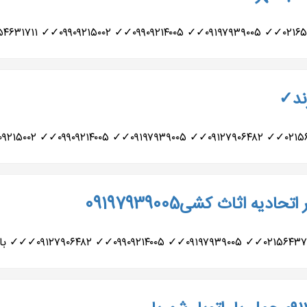
رند✓
یه اثاث کشی09197939005