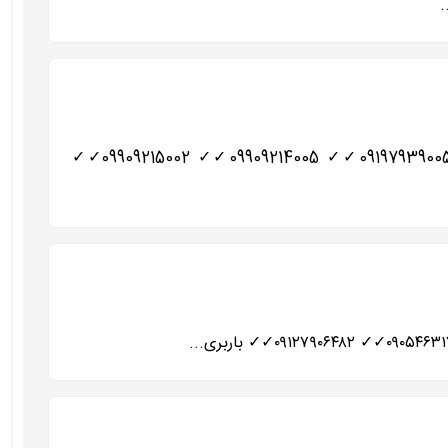
باربری اتوبار اسلامشهر✓حمل بار اکباتان واوان ]✓✓ ✓✓✓✓✓✓✓✓✓✓✓ 02156437244✓✓ 02156727022✓✓ 09197939005✓✓ 09909214005✓✓ 09909215002✓✓