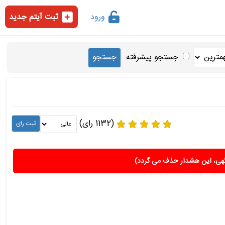
ورود
ثبت آیتم جدید
جستجو پیشرفته
(1132 رای)
هی، این هشدار حذف می گردد)