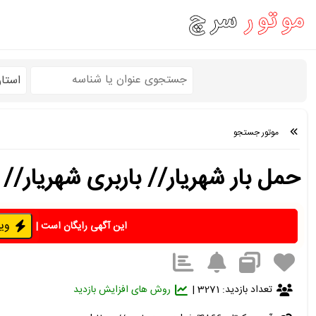
استا
موتور جستجو
حمل بار شهریار// باربری شهریار// وانت بار 
ویژه 
این آگهی رایگان است
|
تعداد بازدید: 3271 |
روش های افزایش بازدید