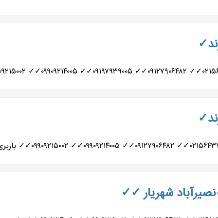
رند✓
رند✓
نصیرآباد شهریار ✓✓