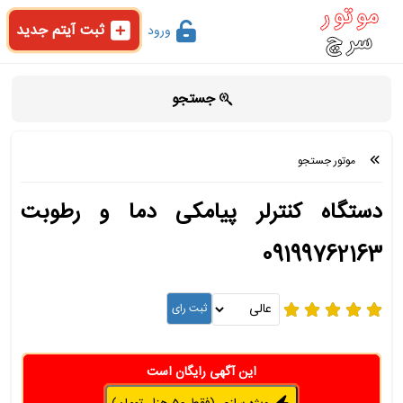
ثبت آیتم جدید
ورود
جستجو
موتور جستجو
دستگاه کنترلر پیامکی دما و رطوبت
09199762163
این آگهی رایگان است