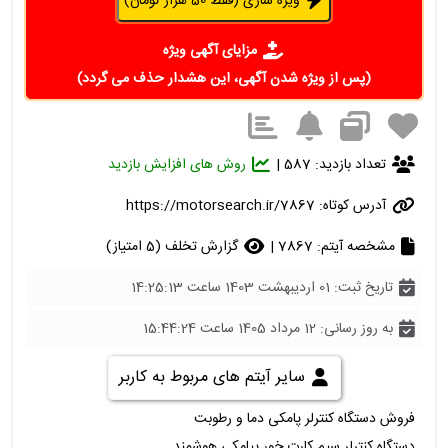
ویژه سازی (فقط 50 هزار تومان)
مزایای آگهی ویژه
(پس از ویژه شدن آگهی، این هشدار حذف می گردد)
تعداد بازدید: 587 |
روش های افزایش بازدید
آدرس کوتاه:
https://motorsearch.ir/7867
مشخصه آیتم: 7867 |
گزارش تخلف (5 امتیاز)
تاریخ ثبت: 01 اردیبهشت 1403 ساعت 14:25:13
به روز رسانی: 12 مرداد 1405 ساعت 15:44:24
سایر آیتم های مربوط به کاربر
فروش دستگاه کنترلر پامکی دما و رطوبت
دستگاه کنترلر سیم کارت خور پیامکی هوشمند