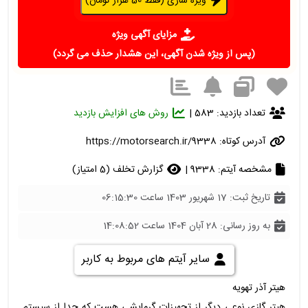
ویژه سازی (فقط 50 هزار تومان)
مزایای آگهی ویژه
(پس از ویژه شدن آگهی، این هشدار حذف می گردد)
تعداد بازدید: 583 |
روش های افزایش بازدید
آدرس کوتاه:
https://motorsearch.ir/9338
مشخصه آیتم: 9338 |
گزارش تخلف (5 امتیاز)
تاریخ ثبت: 17 شهریور 1403 ساعت 06:15:30
به روز رسانی: 28 آبان 1404 ساعت 14:08:52
سایر آیتم های مربوط به کاربر
هیتر آذر تهویه
هیتر گازی نوعی دیگر از تجهیزات گرمایشی هست که جدا از سیستم