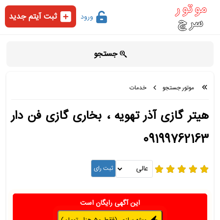
ثبت آیتم جدید
ورود
جستجو
موتور جستجو
خدمات
هیتر گازی آذر تهویه ، بخاری گازی فن دار
09199762163
این آگهی رایگان است