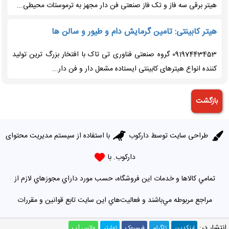
هیتر برقی سه فاز و تک فاز صنعتی فن دار مجهز به ترموستات محیطی...
هیتر کابینتی: تامین گرمایش دام و طیور و سالن ها
09197443453 گروه صنعتی فناوری تی تاک با افتخار بزرگ ترین تولید
کننده انواع هیترهای کابینتی ایستاده مشعل دار و فن دار...
طراحی سایت توسط
دارکوب
با استفاده از سیستم مدیریت محتوای
دارکوب. با
تمامي كالاها و خدمات اين فروشگاه، حسب مورد داراي مجوزهاي لازم از
مراجع مربوطه مي‌باشند و فعاليت‌هاي اين سايت تابع قوانين و مقررات
جمهوري اسلامي ايران است
انتشار در:
لینکدین
تلگرام
فیسبوک
توئیتر
واتس آپ