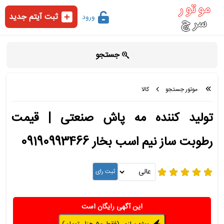
ثبت آیتم جدید
ورود
جستجو
موتور جستجو
کالا
تولید کننده مه پاش صنعتی | قیمت
رطوبت ساز نیم اسب بخار 09190993466
این آگهی رایگان است