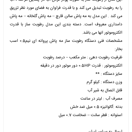
را به رطوبت تبدیل می کند و با قدرت فراوان به فضای مورد نظر تزریق
می کند . این مدل به مه پاش سالن قارچ – مه پاش گلخانه – مه پاش
دامداری معروف است. دسته بندی این مدل رطوبت ساز با قدرت
الکتروموتور انها می باشد.
مشخصات فنی دستگاه رطوبت ساز مه پاش پروانه ای نیم0.5 اسب
بخار:
ظرفیت رطوبت دهی : متر مکعب – درصد رطوبت
الکتروموتور : قدرت 0.5HP دور موتور دور در دقیقه
سایز دستگاه : **
وزن دستگاه : کیلو گرم
قابل اتصال به شیر آب
مصرف آب : لیتر در ساعت
بدنه :گالوانیزه 0.5 میل ضد خش
استوانه : قطر سانت – ضخامت 0.7 میل
ارسال به سراسر ایران