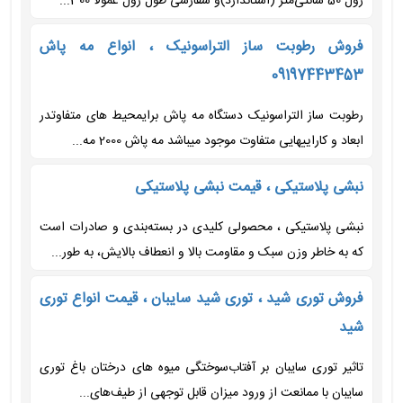
رول 50 سانتی‌متر (استاندارد)و سفارشی طول رول عمولاً 300...
فروش رطوبت ساز التراسونیک ، انواع مه پاش
09197443453
رطوبت ساز التراسونیک دستگاه مه پاش برایمحیط های متفاوتدر
ابعاد و کاراییهایی متفاوت موجود میباشد مه پاش 2000 مه...
نبشی پلاستیکی ، قیمت نبشی پلاستیکی
نبشی پلاستیکی ، محصولی کلیدی در بسته‌بندی و صادرات است
که به خاطر وزن سبک و مقاومت بالا و انعطاف بالایش، به طور...
فروش توری شید ، توری شید سایبان ، قیمت انواع توری
شید
تاثیر توری سایبان بر آفتاب‌سوختگی میوه های درختان باغ توری
سایبان با ممانعت از ورود میزان قابل توجهی از طیف‌های...