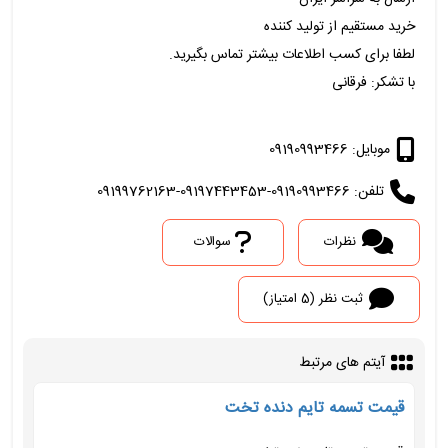
خرید مستقیم از تولید کننده
لطفا برای کسب اطلاعات بیشتر تماس بگیرید.
با تشکر: فرقانی
موبایل: 09190993466
تلفن: 09190993466-09197443453-09199762163
نظرات
سوالات
ثبت نظر (5 امتیاز)
آیتم های مرتبط
قیمت تسمه تایم دنده تخت