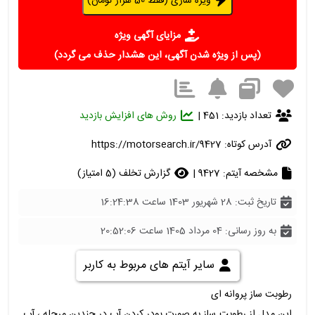
ویژه سازی (فقط 50 هزار تومان)
مزایای آگهی ویژه
(پس از ویژه شدن آگهی، این هشدار حذف می گردد)
تعداد بازدید: 451 |
روش های افزایش بازدید
آدرس کوتاه:
https://motorsearch.ir/9427
مشخصه آیتم: 9427 |
گزارش تخلف (5 امتیاز)
تاریخ ثبت: 28 شهریور 1403 ساعت 16:24:38
به روز رسانی: 04 مرداد 1405 ساعت 20:52:06
سایر آیتم های مربوط به کاربر
رطوبت ساز پروانه ای
این مدل از رطوبت ساز به صورت پودر کردن آب در چندین مرحله ، آب