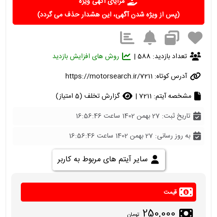
مزایای آگهی ویژه
(پس از ویژه شدن آگهی، این هشدار حذف می گردد)
تعداد بازدید: 588 |
روش های افزایش بازدید
آدرس کوتاه:
https://motorsearch.ir/7211
مشخصه آیتم: 7211 |
گزارش تخلف (5 امتیاز)
تاریخ ثبت: 27 بهمن 1402 ساعت 16:56:46
به روز رسانی: 27 بهمن 1402 ساعت 16:56:46
سایر آیتم های مربوط به کاربر
قیمت
250,000
تومان