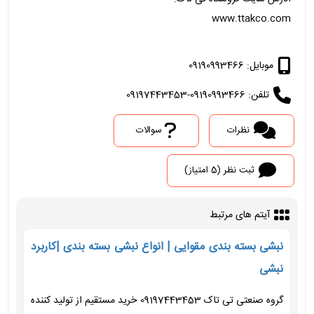
www.ttakco.com
موبایل: 09190993466
تلفن: 09190993466-09197443453
نظرات
سوالات
ثبت نظر (5 امتیاز)
آیتم های مرتبط
نبشی بسته بندی مقوایی | انواع نبشی بسته بندی |کاربرد
نبشی
گروه صنعتی تی تاک 09197443453 خرید مستقیم از تولید کننده