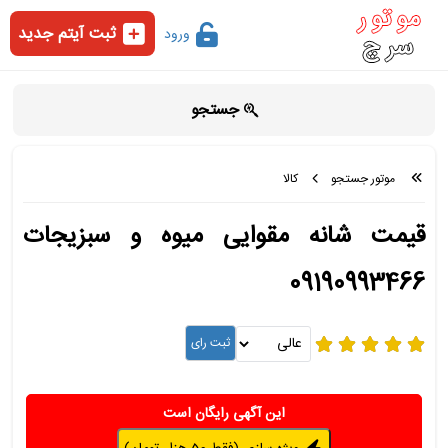
ثبت آیتم جدید
ورود
جستجو
موتور جستجو
کالا
قیمت شانه مقوایی میوه و سبزیجات
09190993466
این آگهی رایگان است