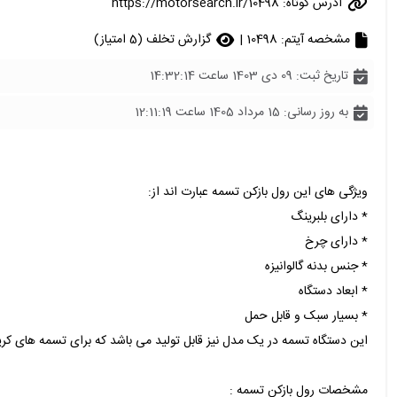
آدرس کوتاه:
https://motorsearch.ir/10498
مشخصه آیتم: 10498 |
گزارش تخلف (5 امتیاز)
تاریخ ثبت: 09 دی 1403 ساعت 14:32:14
به روز رسانی: 15 مرداد 1405 ساعت 12:11:19
ویژگی های این رول بازکن تسمه عبارت اند از:
* دارای بلبرینگ
* دارای چرخ
* جنس بدنه گالوانیزه
* ابعاد دستگاه
* بسیار سبک و قابل حمل
این دستگاه تسمه در یک مدل نیز قابل تولید می باشد که برای تسمه های ک
مشخصات رول بازکن تسمه :