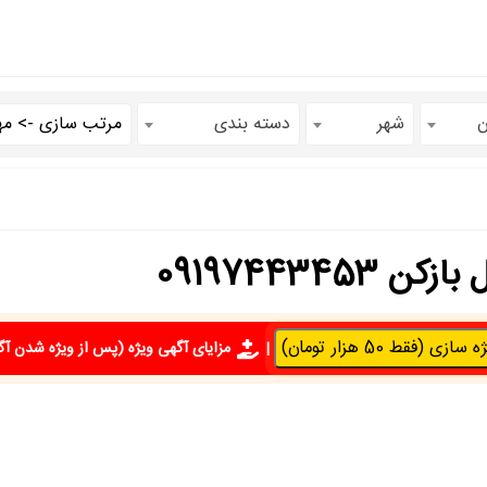
ن
شهر
دسته بندی
091974434
سازی (فقط 50 هزار تومان)
|
مزایای آگهی ویژه
(پس از ویژه شدن آگ