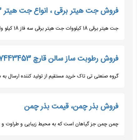
فروش جت هیتر برقی ، انواع جت هیتر 09197443453
جت هیتر برقی 18 کیلووات جت هیتر برقی سه فاز 18 کیلو وات تی‌تاک یکی از نمونه‌های برجسته بخاری‌های موشکی فن‌دار...
فروش رطوبت ساز سالن قارچ 09197443453
گروه صنعتی تی تاک خرید مستقیم از تولید کننده ارسال به سر
فروش بذر چمن، قیمت بذر چمن
چمن چمن جز گیاهان است که به محیط زیبایی و طراوت و ح