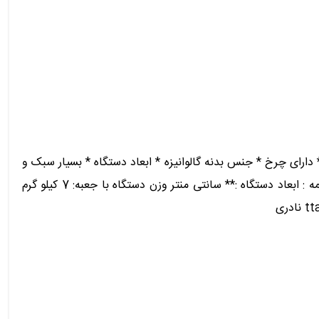
 دارای چرخ * جنس بدنه گالوانیزه * ابعاد دستگاه * بسیار سبک و
قابل حمل این دستگاه تسمه در یک مدل نیز قابل تولید می باشد که برای تسمه های کریستاله مناسب است. مشخصات رول بازکن تسمه : ابعاد دستگاه :** سانتی منتر وزن دستگاه با جعبه: 7 کیلو گرم