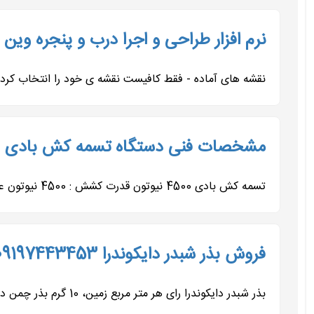
نرم افزار طراحی و اجرا درب و پنجره وین کد 7443453
نقشه های آماده - فقط کافیست نقشه ی خود را انتخاب کرده
مشخصات فنی دستگاه تسمه کش بادی |
تسمه کش بادی 4500 نیوتون قدرت کشش : 4500 نیوتون عرض تسمه : 16 و19 جنس بدنه : استیل سیستم عملکرد : نیمه اتومات وزن : 3.8...
فروش بذر شبدر دایکوندرا 09197443453
بذر شبدر دایکوندرا رای هر متر مربع زمین، 10 گرم بذر چمن دایکوندرا نیاز است. قبل از کاشت باید تمامی علف‌های هرز،...