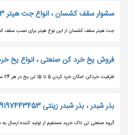
سشوار سقف کشسان ، انواع جت هیتر 09197443453
جت هیتر سقف کشسان از این نوع هیتر برای نصب سقف کشسا
فروش یخ خرد کن صنعتی ، انواع یخ خردکن 443453
ظرفیت خردکن: امکان خرد کردن 5 تا 15 تن یخ در هر 24 ساعت. موتور: موتور صنعتی موتوژن ، الکتروژن یا درجه ی چینی. قدرت موتور:...
بذر شبدر ، بذر شبدر زینتی 09197443453
گروه صنعتی تی تاک خرید مستقیم از تولید کننده ارسال به 