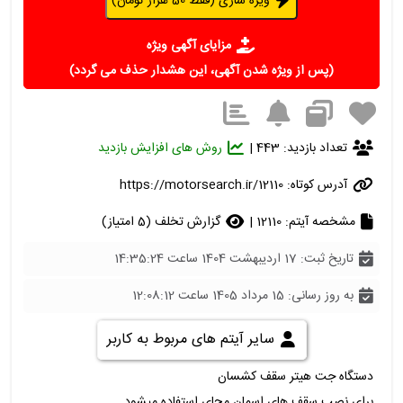
ویژه سازی (فقط 50 هزار تومان)
مزایای آگهی ویژه
(پس از ویژه شدن آگهی، این هشدار حذف می گردد)
تعداد بازدید: 443 |
روش های افزایش بازدید
آدرس کوتاه:
https://motorsearch.ir/12110
مشخصه آیتم: 12110 |
گزارش تخلف (5 امتیاز)
تاریخ ثبت: 17 اردیبهشت 1404 ساعت 14:35:24
به روز رسانی: 15 مرداد 1405 ساعت 12:08:12
سایر آیتم های مربوط به کاربر
دستگاه جت هیتر سقف کشسان
برای نصب سقف های اسمان مجای استفاده میشود