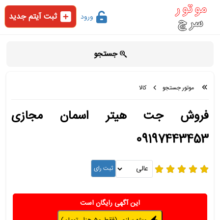
ثبت آیتم جدید
ورود
جستجو
موتور جستجو
کالا
فروش جت هیتر اسمان مجازی
09197443453
این آگهی رایگان است