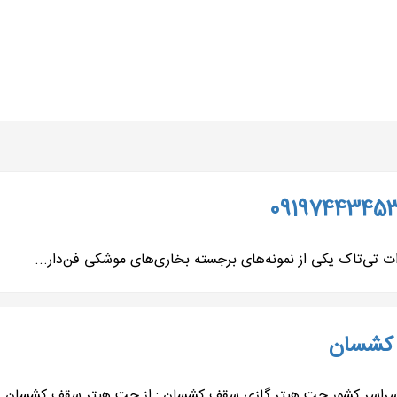
 کشسان
ه سراسر کشور جت هیتر گازی سقف کشسان : از جت هیتر سقف کشسان..