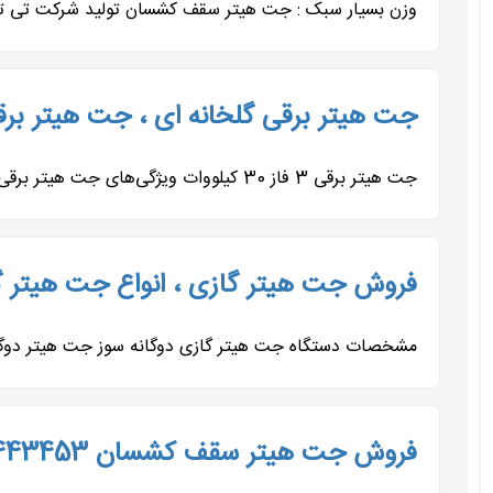
وزن بسیار سبک : جت هیتر سقف کشسان تولید شرکت تی تا
جت هیتر برقی گلخانه ای ، جت هیتر برق
جت هیتر برقی 3 فاز 30 کیلووات ویژگی‌های جت هیتر برقی 30 کیلووات سه فاز دکتر قشلاق توان حرارتی 30 کیلووات برای گرمایش...
فروش جت هیتر گازی ، انواع جت هیتر گ
مشخصات دستگاه جت هیتر گازی دوگانه سوز جت هیتر دوگانه‌سوز (گاز – گازوئیل) ت
فروش جت هیتر سقف کشسان 09197443453