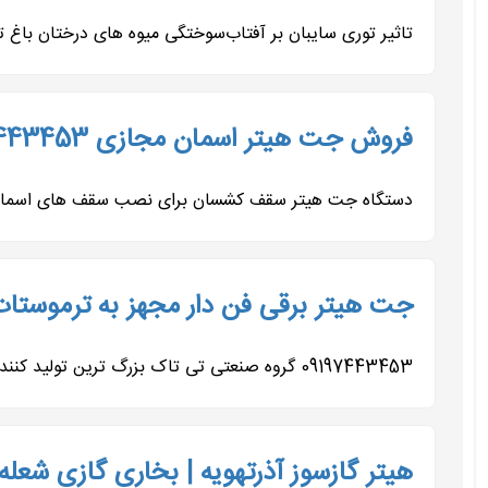
تاثیر توری سایبان بر آفتاب‌سوختگی میوه های درختان باغ تو
فروش جت هیتر اسمان مجازی 09197443453
دستگاه جت هیتر سقف کشسان برای نصب سقف های اسمان مجای
جت هیتر برقی فن دار مجهز به ترموست
09197443453 گروه صنعتی تی تاک بزرگ ترین تولید کننده انواع جت هیتر های موشکی برقی تک فاز و سه فاز صنعتی و خانگی مجهز به...
هیتر گازسوز آذرتهویه | بخاری گازی شعله 