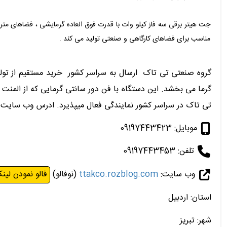
جت هیتر برقی سه فاز کیلو وات با قدرت فوق العاده گرمایشی ، فضاهای متر
مناسب برای فضاهای کارگاهی و صنعتی تولید می کند .
گرما می بخشد. این دستگاه با فن دور سانتی گرمایی که از المن
تی تاک در سراسر کشور نمایندگی فعال میپذیرد. ادرس وب سایت : http://ttakco.ir/ https://www.ttakco.com/ با ما در ارتباط باشید نا
موبایل: 09197443423
تلفن: 09197443453
وب سایت:
ttakco.rozblog.com
(نوفالو)
فالو نمودن لین
استان: اردبیل
شهر: تبریز