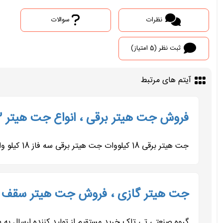
نظرات
سوالات
ثبت نظر (5 امتیاز)
آیتم های مرتبط
فروش جت هیتر برقی ، انواع جت هیتر 09197443453
جت هیتر برقی 18 کیلووات جت هیتر برقی سه فاز 18 کیلو وات تی‌تاک یکی از نمونه‌های برجسته بخاری‌های موشکی فن‌دار...
جت هیتر گازی ، فروش جت هیتر سقف
گروه صنعتی تی تاک خرید مستقیم از تولید کننده ارسال ب