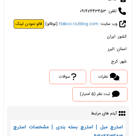
تلفن: 09197443453
وب سایت:
ttakco.rozblog.com
(نوفالو)
فالو نمودن لینک
کشور: ایران
استان: البرز
شهر: کرج
نظرات
سوالات
ثبت نظر (5 امتیاز)
آیتم های مرتبط
استرچ مبل | استرچ بسته بندی | مشخصات استرچ