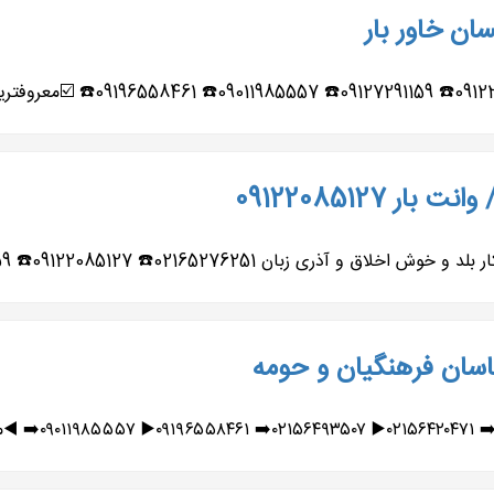
سان خاور بار
 09122085127
091220☎️ 09127291159☎️ 09011985557☎️ 09909279902☎️ ✍️حمل...
ناسان فرهنگیان و حومه