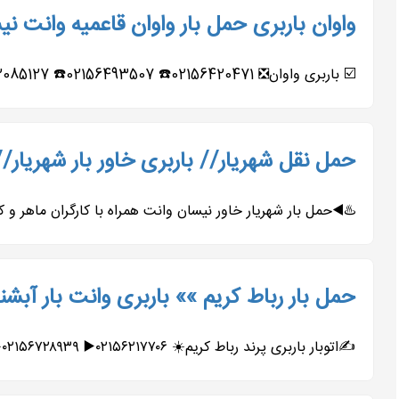
واوان باربری حمل بار واوان قاعمیه وانت نی
☑️ باربری واوان❎ 02156420471☎️ 02156493507☎️ 09122085127☎️ 09127291159☎️ 09011985557☎️ 09196558461☎️ ☑️معروفترین و مجهزترین باربری...
حمل نقل شهریار// باربری خاور بار شهریار// وانت بار
♨️◀️حمل بار شهریار خاور نیسان وانت همراه با کارگران ماهر و کار بلد و خوش اخلاق و آذری زبان 02165276251☎️ 85127
حمل بار رباط کریم »» باربری وانت بار آبش
✍️اتوبار باربری پرند رباط کریم☀️ ۰۲۱۵۶۲۱۷۷۰۶▶️ ۰۲۱۵۶۷۲۸۹۳۹➡️ ۰۲۱۵۶۴۲۰۴۷۱▶️ ۰۲۱۵۶۴۹۳۵۰۷➡️ ۰۹۱۹۶۵۵۸۴۶۱▶️ ۰۹۰۱۱۹۸۵۵۵۷➡️ ◀️متخصص...