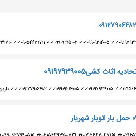
 اثاث کشی09197939005