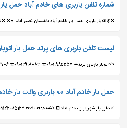
شماره تلفن باربری های خادم آباد حمل بار ا
❌☀️اتوبار باربری حمل بار خادم آباد باغستان نصیر آباد ☀️❌ ❌☀️02156420471☎️ ❌☀️02156493507☎️ ❌☀️09122085127☎️ ❌☀️09127291159☎️ ⚡معروفترین
لیست تلفن باربری های پرند حمل بار اتوبار
✍️اتوبار باربری پرند☀️ 09011985557☎️ 09012918883☎️ 02156217706☎️ 02156728939☎️ 09122085127☎️ 09127291159☎️ ☑️معروفترین و مجهزترین...
حمل بار خادم آباد »» باربری وانت بار خادم
☑️خاور بار شهریار و خادم آباد ❎ ۰۹۰۱۱۹۸۵۵۵۷☎️ 09122085127☎️ ۰۹۹۰۹۲۷۹۹۰۲☎️ 09127291159☎️ ☑️قدیمی‌ترین باربری...