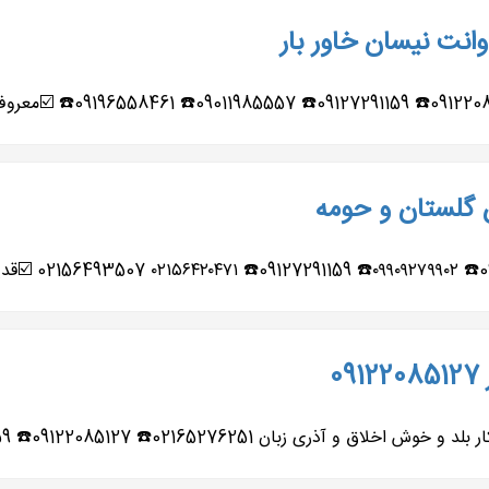
انت نیسان خاور بار
ن گلستان و حومه
0
091220☎️ 09127291159☎️ 09011985557☎️ 09909279902☎️ ✍️حمل...