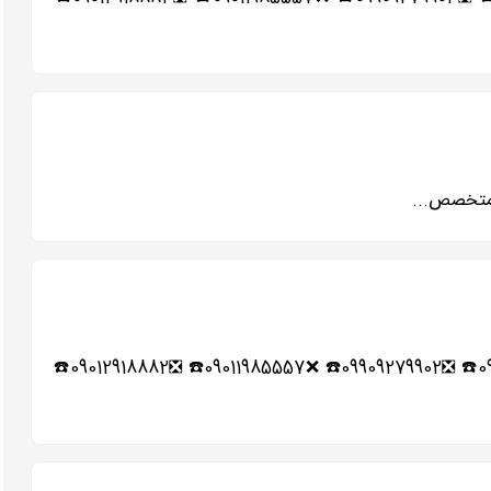
☑️☀️شماره تلفن باربری های اسلامشهر واوان و حومه☀️☑️ ❎02165276251☎️ ❌02156420471☎️ ❎02156493507☎️ ❌09909279905☎️ ❎09909279902☎️ ❌09011985557☎️ ❎09012918882☎️