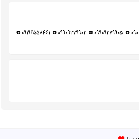
✍️لیست تلفن باربری های رباط کریم▶️ 02156420471☎️ 02156493507☎️ 09011985557☎️ 09012918883☎️ 09011963334☎️ 09909279905☎️ 09909279902☎️ 09196558461☎️