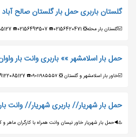
گلستان باربری حمل بار گلستان صالح آباد و
☑️گلستان بار محله❎ 02156420471☎️ 02156493507☎️ 09122085127☎️ 09127291159☎️ 09011985557☎️ 09196558461☎️ ☑️معروفترین و مجهزترین باربری...
حمل بار اسلامشهر »» باربری وانت بار واوا
☑️خاور بار اسلامشهر و گلستان ❎ ۰۹۰۱۱۹۸۵۵۵۷☎️ 09122085127☎️ ۰۹۹۰۹۲۷۹۹۰۲☎️ 09127291159☎️ ۰۲۱۵۶۴۲۰۴۷۱ 02156493507 ☑️قدیمی‌ترین...
حمل بار شهریار// باربری شهریار// وانت بار 9122085127
♨️◀️حمل بار شهریار خاور نیسان وانت همراه با کارگران ماهر و کار بلد و خوش اخلاق و آذری زبان 02165276251☎️ 85127