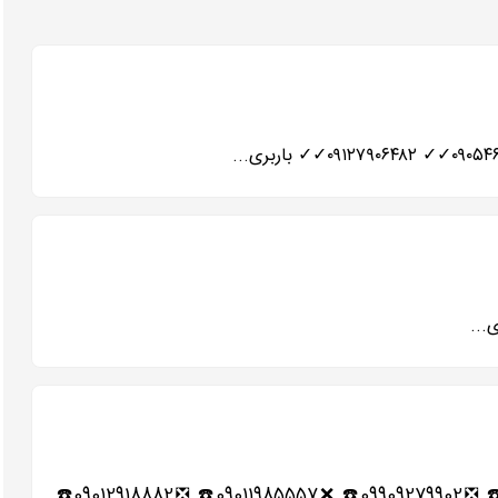
☑️☀️شماره تلفن باربری های شهریار و حومه☀️☑️ ❎02165276251☎️ ❌02156420471☎️ ❎02156493507☎️ ❌09909279905☎️ ❎09909279902☎️ ❌09011985557☎️ ❎09012918882☎️