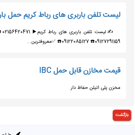
لیست تلفن باربری های رباط کریم حمل بار 
09127291159☎️ 09122085127☎️ ✅معروفترین...
قیمت مخازن قابل حمل IBC
مخزن پلی اتیلن حفاظ دار