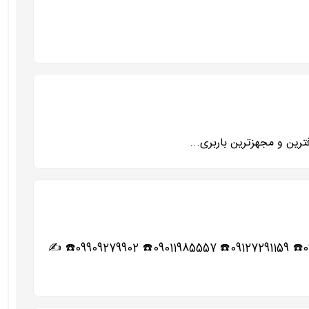
♨️◀️حمل بار شهریار خاور نیسان وانت همراه با کارگران ماهر و کار بلد و خوش اخلاق و آذری زبان 02165276251☎️ 09122085127☎️ 09127291159☎️ 09011985557☎️ 09909279902☎️ ✍️