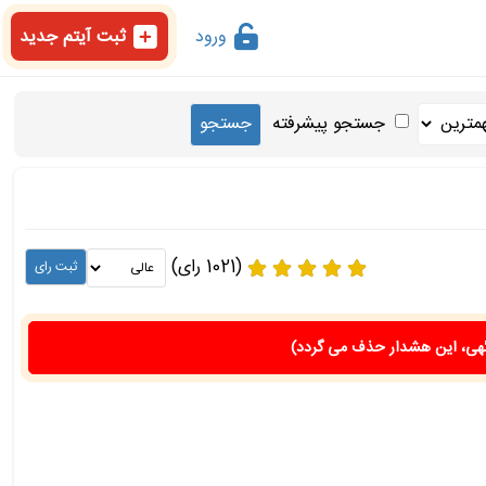
ورود
ثبت آیتم جدید
جستجو پیشرفته
(1021 رای)
هی، این هشدار حذف می گردد)