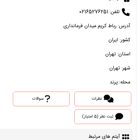
تلفن: 02165276251
آدرس: رباط کریم میدان فرمانداری
کشور: ایران
استان: تهران
شهر: تهران
محله: پرند
نظرات
سوالات
ثبت نظر (5 امتیاز)
آیتم های مرتبط