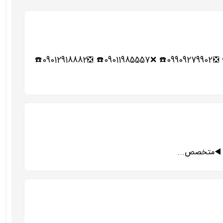
☑️☀️شماره تلفن باربری های شهریار و حومه☀️☑️ ❎02165276251☎️ ❌02156420471☎️ ❎02156493507☎️ ❌09909279905☎️ ❎09909279902☎️ ❌09011985557☎️ ❎09012918882☎️