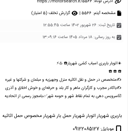
آدرس کوتاه:
https://motorsearch.ir/5566
مشخصه آیتم: 5566 |
گزارش تخلف (5 امتیاز)
تاریخ ثبت: 26 شهریور 1402 ساعت 12:55:45
به روز رسانی: 18 مرداد 1405 ساعت 13:09:16
☀️اتوبار باربری اسباب کشی شهریار☎️ ♨️⚡
☎️ ☎️ ☎️
✍️متخصص در حمل و نقل اثاثیه منزل وجهیزیه و مبلمان و شرکتها و غیره
✍️باکادر مجرب و کارگران ماهر و کار بلد و حرفه‌ای و خوش اخلاق و آذری
☑️سرویس دهی به تمام نقاط شهر و حومه شهر✅،بامجوز رسمی از اتحادیه
باربری شهریار اتوبار شهریار حمل بار شهریار مخصوص حمل اثاثیه
موبایل: 09122085127