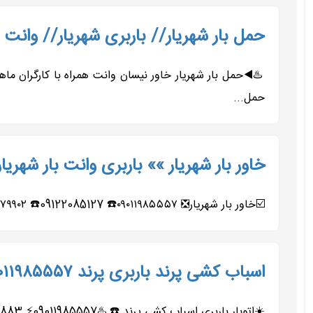
حمل بار شهریار// باربری شهریار// وانت بار 22085127
حمل...
خاور بار شهریار »» باربری وانت بار شهریار 
☑️خاور بار شهریار❎ ۰۹۰۱۱۹۸۵۵۵۷☎️ 09122085127☎️ ۰۹۹۰۹۲۷۹۹۰۲☎️ 09127291159☎️ ☑️قدیمی‌ترین باربری شهریار سرویس...
اسباب کشی پرند باربری پرند ۰۹۰۱۱۹۸۵۵۵۷ اتوبار
☀️اتوبار باربری اسباب کشی پرند ☎️ ♨️09011985557⚡ 09012918883 ☎️ 09196558461 09909279905 ☎️ 09909279902 09331019104 ☎️ 02156217706 ✍️متخصص...