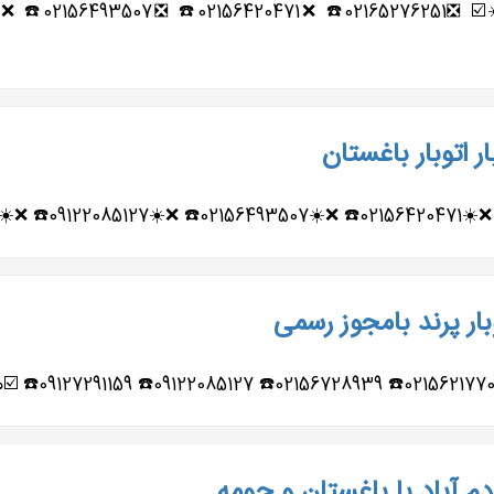
 اتوبار باغستان
وفترین...
ار پرند بامجوز رسمی
دم آباد با باغستان و حومه