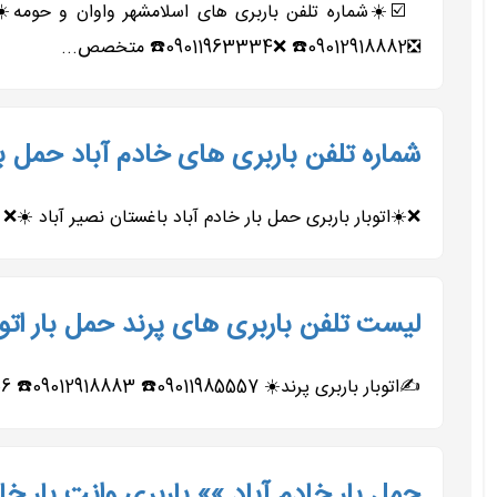
❎09012918882☎️ ❌09011963334☎️ متخصص...
شماره تلفن باربری های خادم آباد حمل بار
❌☀️اتوبار باربری حمل بار خادم آباد باغستان نصیر آباد ☀️❌ ❌☀️02156420471☎️ ❌☀️02156493507☎️ ❌☀️09122085127☎️ ❌☀️09127291159☎️ ⚡معر
لیست تلفن باربری های پرند حمل بار اتوب
✍️اتوبار باربری پرند☀️ 09011985557☎️ 09012918883☎️ 02156217706☎️ 02156728939☎️ 09122085127☎️ 09127291159☎️ ☑️معروفترین و مجهزترین...
حمل بار خادم آباد »» باربری وانت بار خا