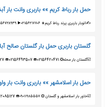
حمل بار رباط کریم »» باربری وانت بار آ
✍️اتوبار باربری پرند رباط کریم☀️ ۰۲۱۵۶۲۱۷۷۰۶▶️ ۰۲۱۵۶۷۲۸۹۳۹➡️ ۰۲۱۵۶۴۲۰۴۷۱▶️ ۰۲۱۵۶۴۹۳۵۰۷➡️ ۰۹۱۹۶۵۵۸۴۶۱▶️ ۰۹۰۱۱۹۸۵۵۵۷➡️ ◀️متخصص...
گلستان باربری حمل بار گلستان صالح آباد
☑️گلستان بار محله❎ 02156420471☎️ 02156493507☎️ 09122085127☎️ 09127291159☎️ 09011985557☎️ 09196558461☎️ ☑️معروفترین و مجهزترین باربری...
حمل بار اسلامشهر »» باربری وانت بار وا
☑️خاور بار اسلامشهر و گلستان ❎ ۰۹۰۱۱۹۸۵۵۵۷☎️ 09122085127☎️ ۰۹۹۰۹۲۷۹۹۰۲☎️ 09127291159☎️ ۰۲۱۵۶۴۲۰۴۷۱ 02156493507 ☑️قدیمی‌ترین...