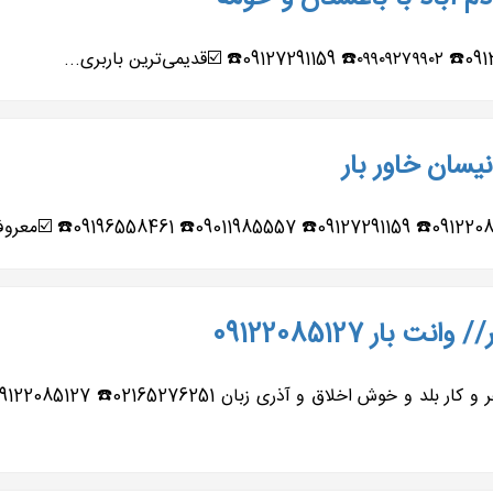
نیسان خاور بار
ار 09122085127