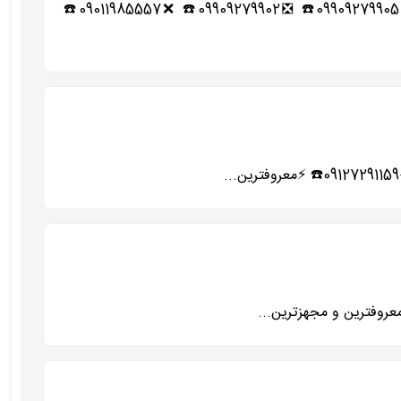
☑️☀️شماره تلفن باربری های اسلامشهر واوان و حومه☀️☑️ ❎02165276251☎️ ❌02156420471☎️ ❎02156493507☎️ ❌09909279905☎️ ❎09909279902☎️ ❌09011985557☎️