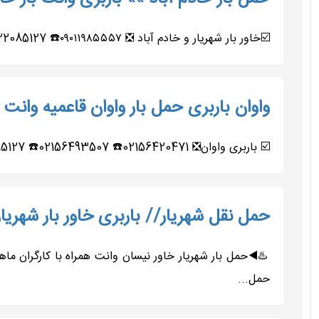
☑️خاور بار شهریار و خادم آباد ❎ ۰۹۰۱۱۹۸۵۵۵۷☎️ 09122085127☎️ ۰۹۹۰۹۲۷۹۹۰۲☎️ 09127291159☎️ ☑️قدیمی‌ترین باربری...
واوان باربری حمل بار واوان قاعمیه وانت 
☑️ باربری واوان❎ 02156420471☎️ 02156493507☎️ 09122085127☎️ 09127291159☎️ 09011985557☎️ 09196558461☎️ ☑️معروفترین و مجهزترین باربری...
حمل نقل شهریار// باربری خاور بار شهریار// وانت ب
حمل...