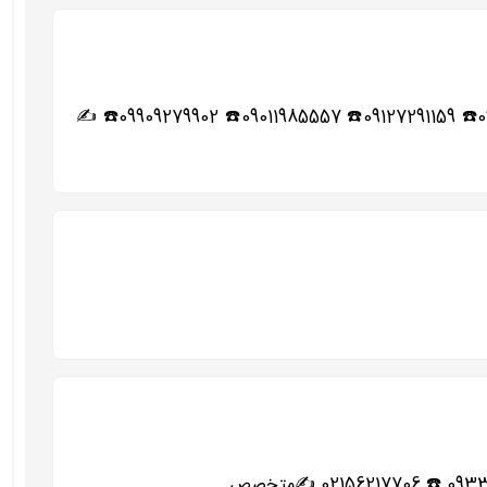
♨️◀️حمل بار شهریار خاور نیسان وانت همراه با کارگران ماهر و کار بلد و خوش اخلاق و آذری زبان 02165276251☎️ 09122085127☎️ 09127291159☎️ 09011985557☎️ 09909279902☎️ ✍️