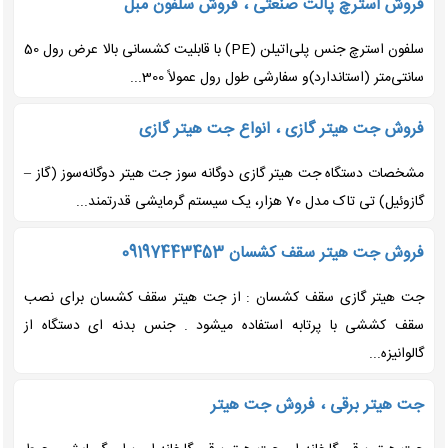
فروش استرچ پالت صنعتی ، فروش سلفون مبل
سلفون استرچ جنس پلی‌اتیلن (PE) با قابلیت کشسانی بالا عرض رول 50
سانتی‌متر (استاندارد)و سفارشی طول رول عمولاً 300...
فروش جت هیتر گازی ، انواع جت هیتر گازی
مشخصات دستگاه جت هیتر گازی دوگانه سوز جت هیتر دوگانه‌سوز (گاز –
گازوئیل) تی تاک مدل 70 هزار، یک سیستم گرمایشی قدرتمند...
فروش جت هیتر سقف کشسان 09197443453
جت هیتر گازی سقف کشسان : از جت هیتر سقف کشسان برای نصب
سقف کششی با پرتابه استفاده میشود . جنس بدنه ای دستگاه از
گالوانیزه...
جت هیتر برقی ، فروش جت هیتر