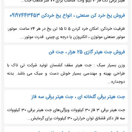
هیتر برقی تک فاز 3 کیلو وات: مناسب برای 70 متر مکعب جت...
فروش یخ خرد کن صنعتی ، انواع یخ خردکن 09197443453
ظرفیت خردکن: امکان خرد کردن 5 تا 15 تن یخ در هر 24 ساعت. موتور:
موتور صنعتی موتوژن ، الکتروژن یا درجه ی چینی. قدرت موتور:...
فروش جت هیتر گازی 25 هزار ، جت فن
وزن بسیار سبک : جت هیتر سقف کشسان تولید شرکت تی تاک با
طراحی بهینه و مهندسی بسیار خوش دست و سبک می باشد. بدنه
دوجداره...
جت هیتر برقی گلخانه ای ، جت هیتر برقی سه فاز
جت هیتر برقی 3 فاز 30 کیلووات ویژگی‌های جت هیتر برقی 30 کیلووات
سه فاز دکتر قشلاق توان حرارتی 30 کیلووات برای گرمایش...