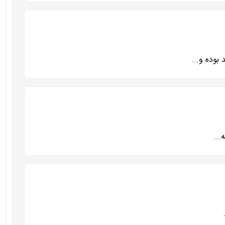
وده و...
...