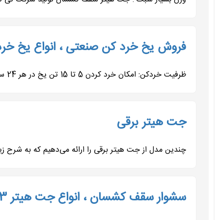
فروش یخ خرد کن صنعتی ، انواع یخ خردکن 443453
ظرفیت خردکن: امکان خرد کردن 5 تا 15 تن یخ در هر 24 ساعت. موتور: موتور صنعتی موتوژن ، الکتروژن یا درجه ی چینی. قدرت موتور:...
جت هیتر برقی
چندین مدل از جت هیتر برقی را ارائه می‌دهیم که به شرح زیر است: جت هیتر برقی تک فا
سشوار سقف کشسان ، انواع جت هیتر 09197443453