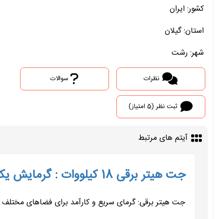
کشور: ایران
استان: گیلان
شهر: رشت
نظرات
سوالات
ثبت نظر (5 امتیاز)
آیتم های مرتبط
جت هیتر برقی 18 کیلووات : گرمایش یکنواخت و مطمن
جت هیتر برقی: گرمای سریع و کارآمد برای فضاهای مختلف 0919-976-2163 جت هیتر برقی، دستگاهی است که از انرژی الکتریکی برای...