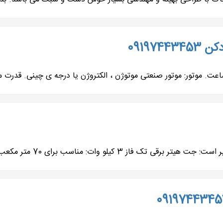
09197
ز 3 کیلو وات: مناسب برای 70 متر مکعب جت...