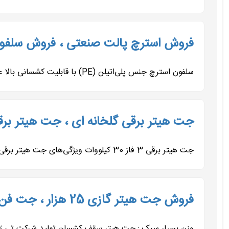
فروش استرچ پالت صنعتی ، فروش سلفو
سلفون استرچ جنس پلی‌اتیلن (PE) با قابلیت کشسانی بالا عرض رول 50 سانتی‌متر (استاندارد)و سفارشی طول رول عمولاً 300...
جت هیتر برقی گلخانه ای ، جت هیتر برق
جت هیتر برقی 3 فاز 30 کیلووات ویژگی‌های جت هیتر برقی 30 کیلووات سه فاز دکتر قشلاق توان حرارتی 30 کیلووات برای گرمایش...
فروش جت هیتر گازی 25 هزار ، جت فن
وزن بسیار سبک : جت هیتر سقف کشسان تولید شرکت تی تا