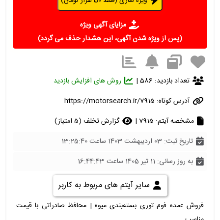
ویژه سازی (فقط 50 هزار تومان)
مزایای آگهی ویژه
(پس از ویژه شدن آگهی، این هشدار حذف می گردد)
تعداد بازدید: 586 |
روش های افزایش بازدید
آدرس کوتاه:
https://motorsearch.ir/7915
مشخصه آیتم: 7915 |
گزارش تخلف (5 امتیاز)
تاریخ ثبت: 03 اردیبهشت 1403 ساعت 13:25:40
به روز رسانی: 11 تیر 1405 ساعت 16:44:43
سایر آیتم های مربوط به کاربر
فروش عمده فوم توری بسته‌بندی میوه | محافظ صادراتی با قیمت
مناسب