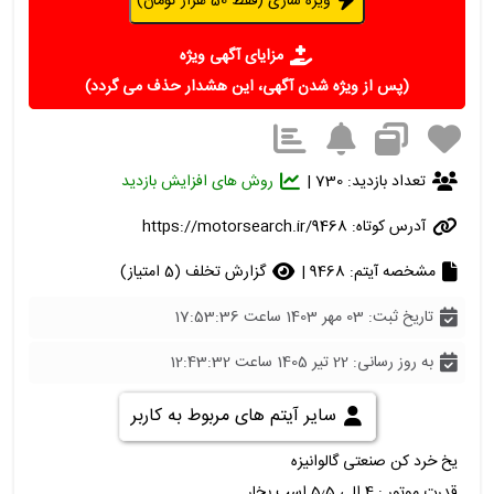
ویژه سازی (فقط 50 هزار تومان)
مزایای آگهی ویژه
(پس از ویژه شدن آگهی، این هشدار حذف می گردد)
تعداد بازدید: 730 |
روش های افزایش بازدید
آدرس کوتاه:
https://motorsearch.ir/9468
مشخصه آیتم: 9468 |
گزارش تخلف (5 امتیاز)
تاریخ ثبت: 03 مهر 1403 ساعت 17:53:36
به روز رسانی: 22 تیر 1405 ساعت 12:43:32
سایر آیتم های مربوط به کاربر
یخ خرد کن صنعتی گالوانیزه
قدرت موتور : 4 الی 5٫5 اسب بخار