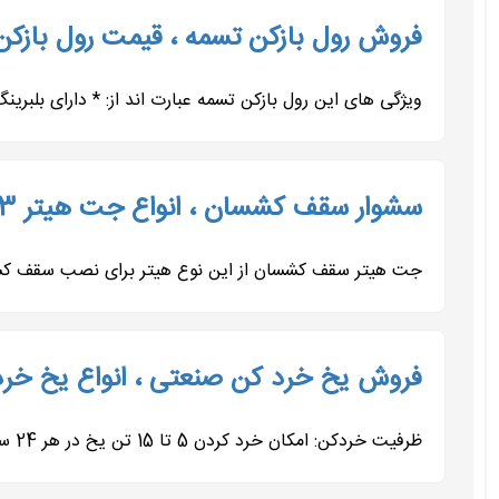
فروش رول بازکن تسمه ، قیمت رول بازکن 9197443453
ویژگی های این رول بازکن تسمه عبارت اند از: * دارای بلبرینگ
سشوار سقف کشسان ، انواع جت هیتر 09197443453
جت هیتر سقف کشسان از این نوع هیتر برای نصب سقف کشسا
فروش یخ خرد کن صنعتی ، انواع یخ خردکن 443453
ظرفیت خردکن: امکان خرد کردن 5 تا 15 تن یخ در هر 24 ساعت. موتور: موتور صنعتی موتوژن ، الکتروژن یا درجه ی چینی. قدرت موتور:...