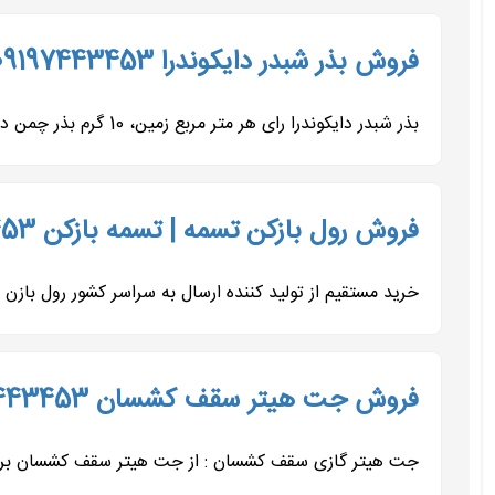
فروش بذر شبدر دایکوندرا 09197443453
بذر شبدر دایکوندرا رای هر متر مربع زمین، 10 گرم بذر چمن دایکوندرا نیاز است. قبل از کاشت باید تمامی علف‌های هرز،...
فروش رول بازکن تسمه | تسمه بازکن 09197443453
خرید مستقیم از تولید کننده ارسال به سراسر کشور رول بازن 
فروش جت هیتر سقف کشسان 09197443453
جت هیتر گازی سقف کشسان : از جت هیتر سقف کشسان برای ن