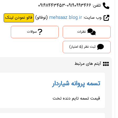
تلفن: 09190993466-09197443453
وب سایت:
mehsaaz.blog.ir
(نوفالو)
فالو نمودن لینک
نظرات
سوالات
ثبت نظر (5 امتیاز)
آیتم های مرتبط
تسمه پروانه شیاردار
قیمت تسمه تایم دنده تخت