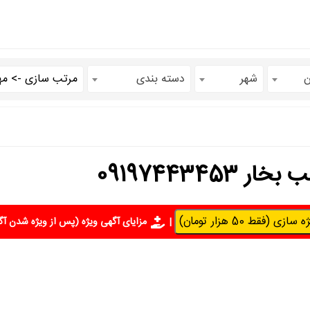
ن
شهر
دسته بندی
091974434
سازی (فقط 50 هزار تومان)
|
مزایای آگهی ویژه
(پس از ویژه شدن آگ