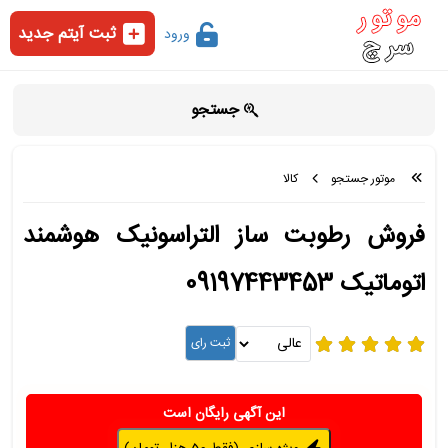
ثبت آیتم جدید
ورود
جستجو
موتور جستجو
کالا
فروش رطوبت ساز التراسونیک هوشمند
اتوماتیک 09197443453
این آگهی رایگان است