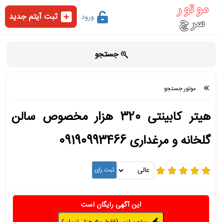
ثبت آیتم جدید
ورود
جستجو
موتور جستجو
هیتر کابینتی 320 هزار مخصوص سالن
گلخانه و مرغداری 09190993466
این آگهی رایگان است