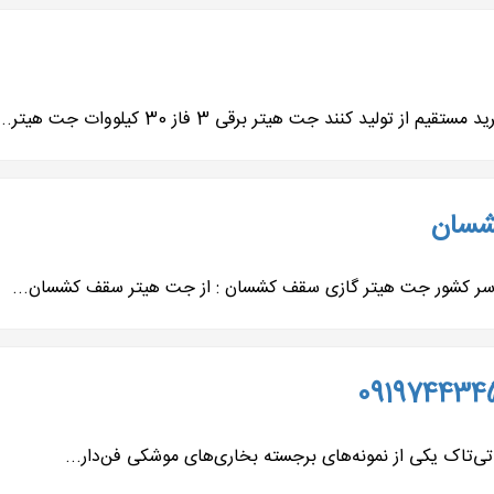
شسان
سراسر کشور جت هیتر گازی سقف کشسان : از جت هیتر سقف کشسان...