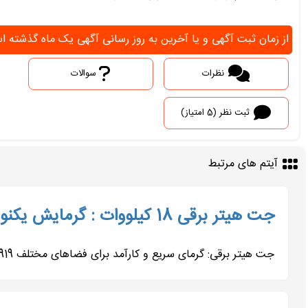
از زمان ثبت آگهی و یا آخرین به روز رسانی آگهی یک ماه گذشته
نظرات
سوالات
ثبت نظر (5 امتیاز)
آیتم های مرتبط
جت هیتر برقی 18 کیلووات : گرمایش یکنواخت و مطمن
جت هیتر برقی: گرمای سریع و کارآمد برای فضاهای مختلف 0919-976-2163 جت هیتر برقی، دستگاهی است که از انرژی الکتریکی برای...